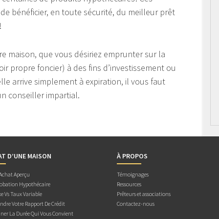
de bénéficier, en toute sécurité, du meilleur prêt
!
e maison, que vous désiriez emprunter sur la
oir propre foncier) à des fins d’investissement ou
le arrive simplement à expiration, il vous faut
n conseiller impartial.
AT D’UNE MAISON
À PROPOS
 Achat Aperçu
Témoignages
obation Hypothécaire
Ressources
e Vs Taux Variable
Prêteurs et associations
dre Votre Rapport De Crédit
Contactez-nous
ner La Durée Qui Vous Convient