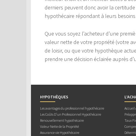
derniers peuvent donc avoir la certitude 
hypothécaire répondant à leurs besoins
Que vous soyez l’acheteur d’une premièr
valeur nette de votre propriété (votre av
de loisir, ou que votre hypothèque actuel
prendre une décision éclairée auprès d’u
HYPOTHÈQUES
L’ACH
Les avantages du professionnel hypothécaire
Accueil
Les Coûts D’un Professionnel Hypothécaire
Préappr
Renouvellement hypothécaire
Taux Fix
Valeur Nette de la Propriété
Compren
Assurance vie Hypothécaire
Détermi